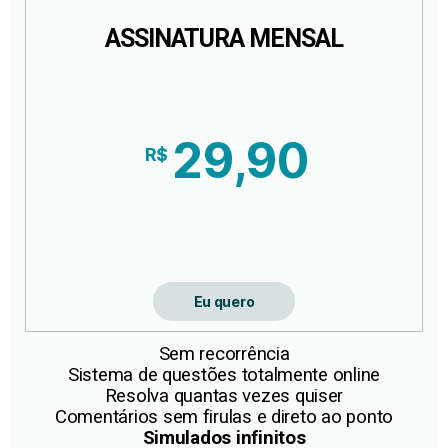
ASSINATURA MENSAL
20% DE DESCONTO EM RELAÇÃO A ASSINATURA
MENSAL
29,90
R$
*Valor equivalente ao pagamento único de
R$ 113,40
dividido pelos
seis meses
.
** Valor não se refere ao parcelamento da assinatura,
que poderá ter juros.
Eu quero
Sem recorrência
Sistema de questões totalmente online
Resolva quantas vezes quiser
Comentários sem firulas e direto ao ponto
Simulados infinitos