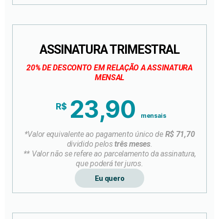
ASSINATURA TRIMESTRAL
20% DE DESCONTO EM RELAÇÃO A ASSINATURA
MENSAL
23,90
R$
mensais
*Valor equivalente ao pagamento único de
R$ 71,70
dividido pelos
três meses
.
** Valor não se refere ao parcelamento da assinatura,
que poderá ter juros.
Eu quero