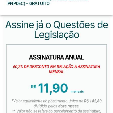
PNPDEC) – GRATUITO
Assine já o Questões de
Legislação
ASSINATURA ANUAL
60,2% DE DESCONTO EM RELAÇÃO A ASSINATURA
MENSAL
11,90
R$
mensais
*Valor equivalente ao pagamento único de
R$ 142,80
dividido pelos
doze meses
.
** Valor não se refere ao parcelamento da assinatura,