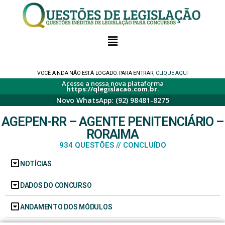
VOCÊ AINDA NÃO ESTÁ LOGADO. PARA ENTRAR,
CLIQUE AQUI
Acesse a nossa nova plataforma
https://qlegislacao.com.br
.
Novo WhatsApp: (92) 98481-8275
AGEPEN-RR – AGENTE PENITENCIÁRIO –
RORAIMA
934 QUESTÕES // CONCLUÍDO
NOTÍCIAS
DADOS DO CONCURSO
ANDAMENTO DOS MÓDULOS